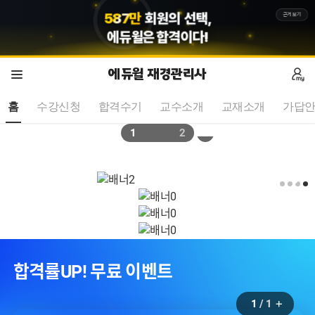
5
8
7
만
회원의 선택,
근거보기
에듀윌
은 합격이다!
에듀윌 재경관리사
홈
수강신청
합격수기
교수소개
교재소개
가답안
2
2
트 무료 제공!
전산세무 전 자격증 대비
합격률UP! 무료 이벤트
1
/
1